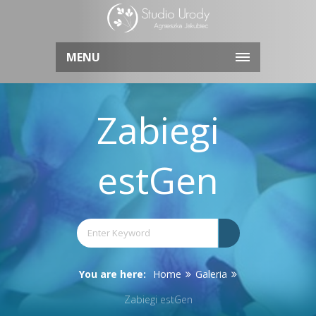
MENU
Zabiegi
estGen
You are here:
Home
Galeria
Zabiegi estGen